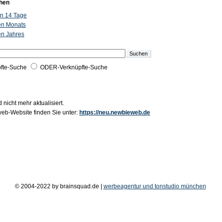
hen
ten 14 Tage
ten Monats
ten Jahres
fte-Suche
ODER-Verknüpfte-Suche
 nicht mehr aktualisiert.
b-Website finden Sie unter:
https://neu.newbieweb.de
© 2004-2022 by brainsquad.de |
werbeagentur und tonstudio münchen