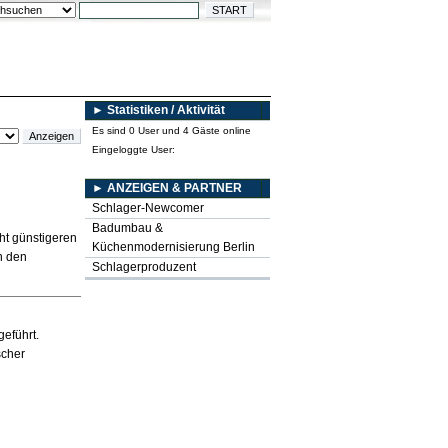
► Statistiken / Aktivität
Es sind 0 User und 4 Gäste online
Eingeloggte User:
► ANZEIGEN & PARTNER
Schlager-Newcomer
Badumbau &
ht günstigeren
Küchenmodernisierung Berlin
n den
Schlagerproduzent
eführt.
scher