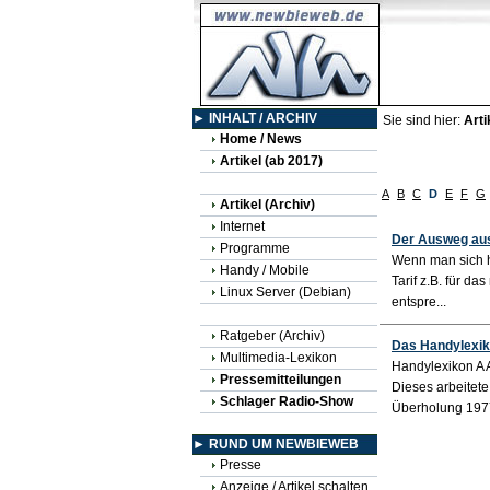
► INHALT / ARCHIV
Sie sind hier:
Arti
Home / News
Artikel (ab 2017)
A
B
C
D
E
F
G
Artikel (Archiv)
Internet
Der Ausweg aus
Programme
Wenn man sich h
Handy / Mobile
Tarif z.B. für d
Linux Server (Debian)
entspre...
Ratgeber (Archiv)
Das Handylexiko
Multimedia-Lexikon
Handylexikon A 
Pressemitteilungen
Dieses arbeitet
Schlager Radio-Show
Überholung 1977 
► RUND UM NEWBIEWEB
Presse
Anzeige / Artikel schalten