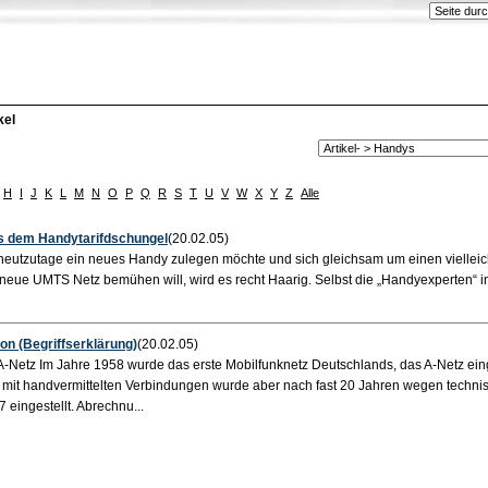
kel
H
I
J
K
L
M
N
O
P
Q
R
S
T
U
V
W
X
Y
Z
Alle
 dem Handytarifdschungel
(20.02.05)
eutzutage ein neues Handy zulegen möchte und sich gleichsam um einen vielleic
as neue UMTS Netz bemühen will, wird es recht Haarig. Selbst die „Handyexperten“ i
n (Begriffserklärung)
(20.02.05)
A-Netz Im Jahre 1958 wurde das erste Mobilfunknetz Deutschlands, das A-Netz eing
e mit handvermittelten Verbindungen wurde aber nach fast 20 Jahren wegen techni
eingestellt. Abrechnu...