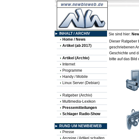
► INHALT / ARCHIV
Sie sind hier:
New
Home / News
Dieser Ratgeber b
Artikel (ab 2017)
geschriebenen Anl
Geschichte und d
Artikel (Archiv)
bitte auf das Bil
Internet
Programme
Handy / Mobile
Linux Server (Debian)
Ratgeber (Archiv)
Multimedia-Lexikon
Pressemitteilungen
Schlager Radio-Show
► RUND UM NEWBIEWEB
Presse
Anzeige / Artikel schalten