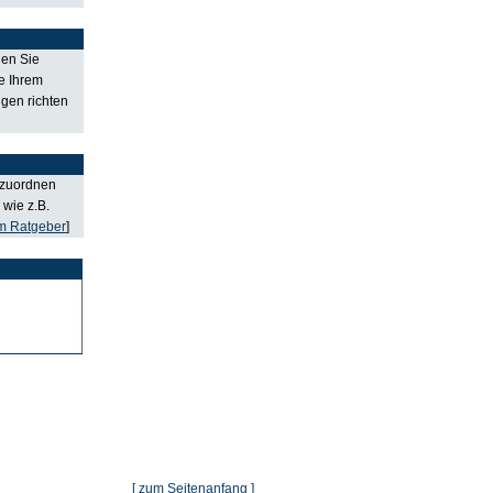
den Sie
e Ihrem
gen richten
inzuordnen
 wie z.B.
m Ratgeber
]
[ zum Seitenanfang ]