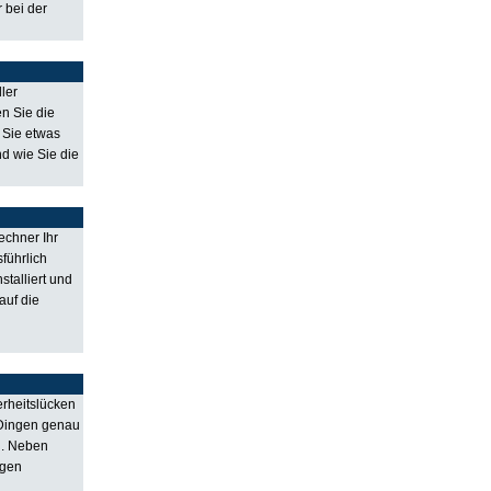
 bei der
ler
en Sie die
 Sie etwas
nd wie Sie die
echner Ihr
führlich
talliert und
auf die
erheitslücken
 Dingen genau
n. Neben
igen