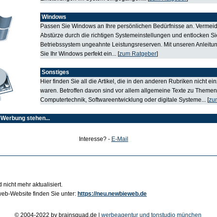
Windows
Passen Sie Windows an Ihre persönlichen Bedürfnisse an. Vermei
Abstürze durch die richtigen Systemeinstellungen und entlocken Si
Betriebssystem ungeahnte Leistungsreserven. Mit unseren Anleitun
Sie Ihr Windows perfekt ein... [
zum Ratgeber
]
Sonstiges
Hier finden Sie all die Artikel, die in den anderen Rubriken nicht e
waren. Betroffen davon sind vor allem allgemeine Texte zu Themen
Computertechnik, Softwareentwicklung oder digitale Systeme... [
zu
 Werbung stehen...
Interesse? -
E-Mail
 nicht mehr aktualisiert.
b-Website finden Sie unter:
https://neu.newbieweb.de
© 2004-2022 by brainsquad.de |
werbeagentur und tonstudio münchen