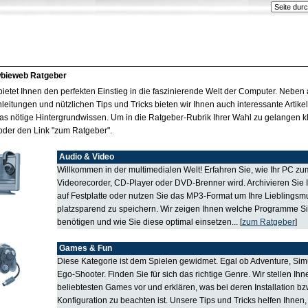
bieweb Ratgeber
ietet Ihnen den perfekten Einstieg in die faszinierende Welt der Computer. Neben 
eitungen und nützlichen Tips und Tricks bieten wir Ihnen auch interessante Artikel
as nötige Hintergrundwissen. Um in die Ratgeber-Rubrik Ihrer Wahl zu gelangen kl
d oder den Link "zum Ratgeber".
Audio & Video
Willkommen in der multimedialen Welt! Erfahren Sie, wie Ihr PC zum
Videorecorder, CD-Player oder DVD-Brenner wird. Archivieren Sie 
auf Festplatte oder nutzen Sie das MP3-Format um Ihre Lieblingsm
platzsparend zu speichern. Wir zeigen Ihnen welche Programme Sie
benötigen und wie Sie diese optimal einsetzen... [
zum Ratgeber
]
Games & Fun
Diese Kategorie ist dem Spielen gewidmet. Egal ob Adventure, Sim
Ego-Shooter. Finden Sie für sich das richtige Genre. Wir stellen Ihn
beliebtesten Games vor und erklären, was bei deren Installation bz
Konfiguration zu beachten ist. Unsere Tips und Tricks helfen Ihnen