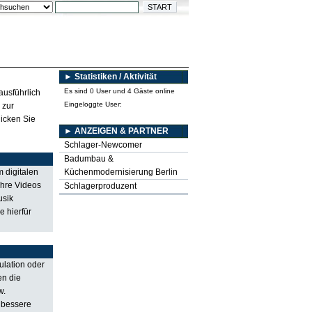
► Statistiken / Aktivität
Es sind 0 User und 4 Gäste online
ausführlich
Eingeloggte User:
 zur
icken Sie
► ANZEIGEN & PARTNER
Schlager-Newcomer
Badumbau &
 digitalen
Küchenmodernisierung Berlin
Ihre Videos
Schlagerproduzent
usik
 hierfür
ulation oder
en die
w.
, bessere