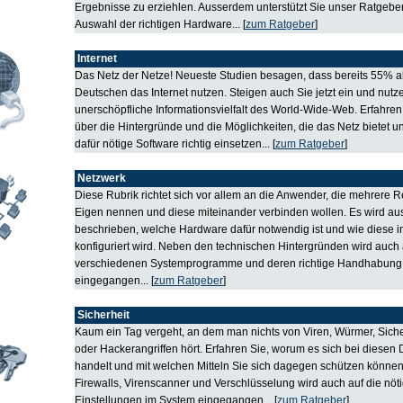
Ergebnisse zu erziehlen. Ausserdem unterstützt Sie unser Ratgeber
Auswahl der richtigen Hardware... [
zum Ratgeber
]
Internet
Das Netz der Netze! Neueste Studien besagen, dass bereits 55% al
Deutschen das Internet nutzen. Steigen auch Sie jetzt ein und nutz
unerschöpfliche Informationsvielfalt des World-Wide-Web. Erfahren
über die Hintergründe und die Möglichkeiten, die das Netz bietet u
dafür nötige Software richtig einsetzen... [
zum Ratgeber
]
Netzwerk
Diese Rubrik richtet sich vor allem an die Anwender, die mehrere R
Eigen nennen und diese miteinander verbinden wollen. Es wird aus
beschrieben, welche Hardware dafür notwendig ist und wie diese ins
konfiguriert wird. Neben den technischen Hintergründen wird auch 
verschiedenen Systemprogramme und deren richtige Handhabung
eingegangen... [
zum Ratgeber
]
Sicherheit
Kaum ein Tag vergeht, an dem man nichts von Viren, Würmer, Sich
oder Hackerangriffen hört. Erfahren Sie, worum es sich bei diesen
handelt und mit welchen Mitteln Sie sich dagegen schützen könne
Firewalls, Virenscanner und Verschlüsselung wird auch auf die nöt
Einstellungen im System eingegangen... [
zum Ratgeber
]