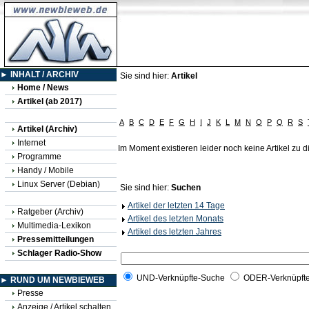
► INHALT / ARCHIV
Sie sind hier:
Artikel
Home / News
Artikel (ab 2017)
A
B
C
D
E
F
G
H
I
J
K
L
M
N
O
P
Q
R
S
Artikel (Archiv)
Internet
Im Moment existieren leider noch keine Artikel zu
Programme
Handy / Mobile
Linux Server (Debian)
Sie sind hier:
Suchen
Artikel der letzten 14 Tage
Ratgeber (Archiv)
Artikel des letzten Monats
Multimedia-Lexikon
Artikel des letzten Jahres
Pressemitteilungen
Schlager Radio-Show
UND-Verknüpfte-Suche
ODER-Verknüpft
► RUND UM NEWBIEWEB
Presse
Anzeige / Artikel schalten