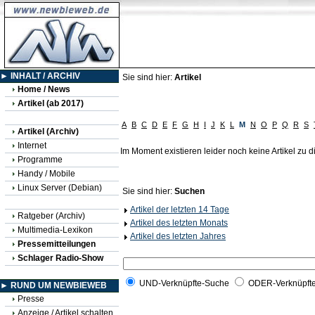
► INHALT / ARCHIV
Sie sind hier:
Artikel
Home / News
Artikel (ab 2017)
A
B
C
D
E
F
G
H
I
J
K
L
M
N
O
P
Q
R
S
Artikel (Archiv)
Internet
Im Moment existieren leider noch keine Artikel zu
Programme
Handy / Mobile
Linux Server (Debian)
Sie sind hier:
Suchen
Artikel der letzten 14 Tage
Ratgeber (Archiv)
Artikel des letzten Monats
Multimedia-Lexikon
Artikel des letzten Jahres
Pressemitteilungen
Schlager Radio-Show
UND-Verknüpfte-Suche
ODER-Verknüpft
► RUND UM NEWBIEWEB
Presse
Anzeige / Artikel schalten