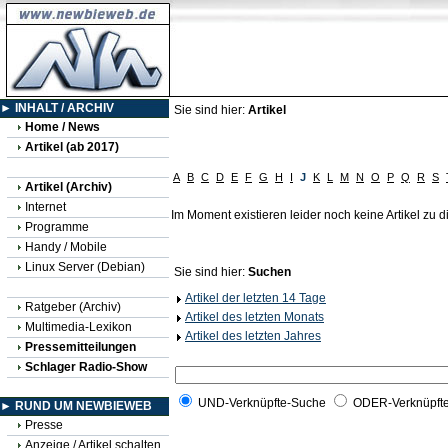
► INHALT / ARCHIV
Sie sind hier:
Artikel
Home / News
Artikel (ab 2017)
A
B
C
D
E
F
G
H
I
J
K
L
M
N
O
P
Q
R
S
Artikel (Archiv)
Internet
Im Moment existieren leider noch keine Artikel zu
Programme
Handy / Mobile
Linux Server (Debian)
Sie sind hier:
Suchen
Artikel der letzten 14 Tage
Ratgeber (Archiv)
Artikel des letzten Monats
Multimedia-Lexikon
Artikel des letzten Jahres
Pressemitteilungen
Schlager Radio-Show
UND-Verknüpfte-Suche
ODER-Verknüpft
► RUND UM NEWBIEWEB
Presse
Anzeige / Artikel schalten