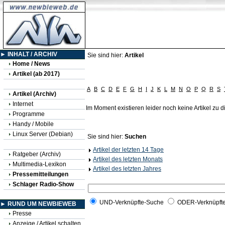
► INHALT / ARCHIV
Sie sind hier:
Artikel
Home / News
Artikel (ab 2017)
A
B
C
D
E
F
G
H
I
J
K
L
M
N
O
P
Q
R
S
Artikel (Archiv)
Internet
Im Moment existieren leider noch keine Artikel zu
Programme
Handy / Mobile
Linux Server (Debian)
Sie sind hier:
Suchen
Artikel der letzten 14 Tage
Ratgeber (Archiv)
Artikel des letzten Monats
Multimedia-Lexikon
Artikel des letzten Jahres
Pressemitteilungen
Schlager Radio-Show
UND-Verknüpfte-Suche
ODER-Verknüpft
► RUND UM NEWBIEWEB
Presse
Anzeige / Artikel schalten