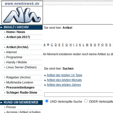
► INHALT / ARCHIV
Sie sind hier:
Artikel
Home / News
Artikel (ab 2017)
A
B
C
D
E
F
G
H
I
J
K
L
M
N
O
P
Q
R
S
Artikel (Archiv)
Internet
Im Moment existieren leider noch keine Artikel zu
Programme
Handy / Mobile
Linux Server (Debian)
Sie sind hier:
Suchen
Artikel der letzten 14 Tage
Ratgeber (Archiv)
Artikel des letzten Monats
Multimedia-Lexikon
Artikel des letzten Jahres
Pressemitteilungen
Schlager Radio-Show
UND-Verknüpfte-Suche
ODER-Verknüpft
► RUND UM NEWBIEWEB
Presse
Anzeige / Artikel schalten