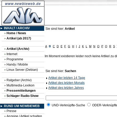
► INHALT / ARCHIV
Sie sind hier:
Artikel
Home / News
Artikel (ab 2017)
A
B
C
D
E
F
G
H
I
J
K
L
M
N
O
P
Q
R
S
Artikel (Archiv)
Internet
Im Moment existieren leider noch keine Artikel zu
Programme
Handy / Mobile
Linux Server (Debian)
Sie sind hier:
Suchen
Artikel der letzten 14 Tage
Ratgeber (Archiv)
Artikel des letzten Monats
Multimedia-Lexikon
Artikel des letzten Jahres
Pressemitteilungen
Schlager Radio-Show
UND-Verknüpfte-Suche
ODER-Verknüpft
► RUND UM NEWBIEWEB
Presse
Anzeige / Artikel schalten