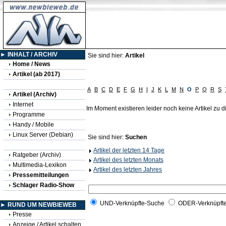
► INHALT / ARCHIV
Sie sind hier:
Artikel
Home / News
Artikel (ab 2017)
A
B
C
D
E
F
G
H
I
J
K
L
M
N
O
P
Q
R
S
Artikel (Archiv)
Internet
Im Moment existieren leider noch keine Artikel zu
Programme
Handy / Mobile
Linux Server (Debian)
Sie sind hier:
Suchen
Artikel der letzten 14 Tage
Ratgeber (Archiv)
Artikel des letzten Monats
Multimedia-Lexikon
Artikel des letzten Jahres
Pressemitteilungen
Schlager Radio-Show
UND-Verknüpfte-Suche
ODER-Verknüpft
► RUND UM NEWBIEWEB
Presse
Anzeige / Artikel schalten