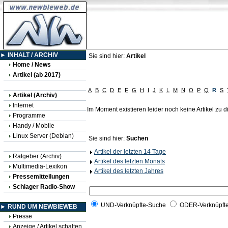
► INHALT / ARCHIV
Sie sind hier:
Artikel
Home / News
Artikel (ab 2017)
A
B
C
D
E
F
G
H
I
J
K
L
M
N
O
P
Q
R
S
Artikel (Archiv)
Internet
Im Moment existieren leider noch keine Artikel zu
Programme
Handy / Mobile
Linux Server (Debian)
Sie sind hier:
Suchen
Artikel der letzten 14 Tage
Ratgeber (Archiv)
Artikel des letzten Monats
Multimedia-Lexikon
Artikel des letzten Jahres
Pressemitteilungen
Schlager Radio-Show
UND-Verknüpfte-Suche
ODER-Verknüpft
► RUND UM NEWBIEWEB
Presse
Anzeige / Artikel schalten