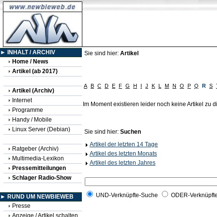
► INHALT / ARCHIV
Sie sind hier:
Artikel
Home / News
Artikel (ab 2017)
A
B
C
D
E
F
G
H
I
J
K
L
M
N
O
P
Q
R
S
Artikel (Archiv)
Internet
Im Moment existieren leider noch keine Artikel zu
Programme
Handy / Mobile
Linux Server (Debian)
Sie sind hier:
Suchen
Artikel der letzten 14 Tage
Ratgeber (Archiv)
Artikel des letzten Monats
Multimedia-Lexikon
Artikel des letzten Jahres
Pressemitteilungen
Schlager Radio-Show
UND-Verknüpfte-Suche
ODER-Verknüpft
► RUND UM NEWBIEWEB
Presse
Anzeige / Artikel schalten