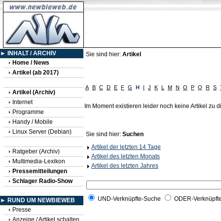
► INHALT / ARCHIV
Sie sind hier:
Artikel
Home / News
Artikel (ab 2017)
A
B
C
D
E
F
G
H
I
J
K
L
M
N
O
P
Q
R
S
Artikel (Archiv)
Internet
Im Moment existieren leider noch keine Artikel zu
Programme
Handy / Mobile
Linux Server (Debian)
Sie sind hier:
Suchen
Artikel der letzten 14 Tage
Ratgeber (Archiv)
Artikel des letzten Monats
Multimedia-Lexikon
Artikel des letzten Jahres
Pressemitteilungen
Schlager Radio-Show
UND-Verknüpfte-Suche
ODER-Verknüpft
► RUND UM NEWBIEWEB
Presse
Anzeige / Artikel schalten