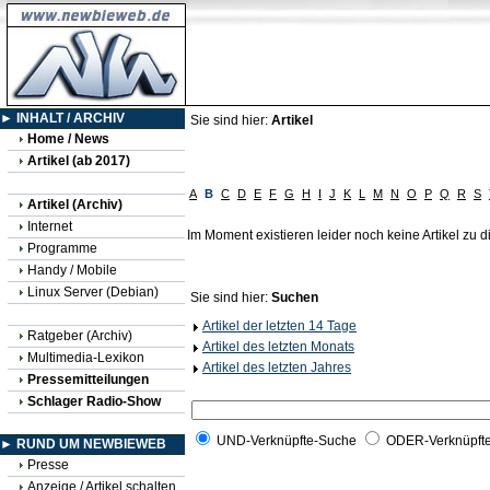
► INHALT / ARCHIV
Sie sind hier:
Artikel
Home / News
Artikel (ab 2017)
A
B
C
D
E
F
G
H
I
J
K
L
M
N
O
P
Q
R
S
Artikel (Archiv)
Internet
Im Moment existieren leider noch keine Artikel zu
Programme
Handy / Mobile
Linux Server (Debian)
Sie sind hier:
Suchen
Artikel der letzten 14 Tage
Ratgeber (Archiv)
Artikel des letzten Monats
Multimedia-Lexikon
Artikel des letzten Jahres
Pressemitteilungen
Schlager Radio-Show
UND-Verknüpfte-Suche
ODER-Verknüpft
► RUND UM NEWBIEWEB
Presse
Anzeige / Artikel schalten