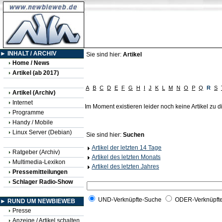
► INHALT / ARCHIV
Sie sind hier:
Artikel
Home / News
Artikel (ab 2017)
A
B
C
D
E
F
G
H
I
J
K
L
M
N
O
P
Q
R
S
Artikel (Archiv)
Internet
Im Moment existieren leider noch keine Artikel zu
Programme
Handy / Mobile
Linux Server (Debian)
Sie sind hier:
Suchen
Artikel der letzten 14 Tage
Ratgeber (Archiv)
Artikel des letzten Monats
Multimedia-Lexikon
Artikel des letzten Jahres
Pressemitteilungen
Schlager Radio-Show
UND-Verknüpfte-Suche
ODER-Verknüpft
► RUND UM NEWBIEWEB
Presse
Anzeige / Artikel schalten