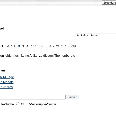
kel
H
I
J
K
L
M
N
O
P
Q
R
S
T
U
V
W
X
Y
Z
Alle
ren leider noch keine Artikel zu diesem Themenbereich.
hen
ten 14 Tage
ten Monats
ten Jahres
fte-Suche
ODER-Verknüpfte-Suche