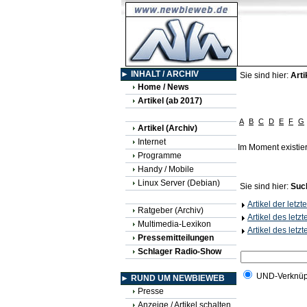
► INHALT / ARCHIV
Sie sind hier:
Arti
Home / News
Artikel (ab 2017)
A
B
C
D
E
F
G
Artikel (Archiv)
Internet
Im Moment existie
Programme
Handy / Mobile
Linux Server (Debian)
Sie sind hier:
Suc
Artikel der letz
Ratgeber (Archiv)
Artikel des letz
Multimedia-Lexikon
Artikel des letz
Pressemitteilungen
Schlager Radio-Show
UND-Verknüp
► RUND UM NEWBIEWEB
Presse
Anzeige / Artikel schalten