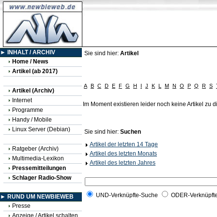
► INHALT / ARCHIV
Sie sind hier:
Artikel
Home / News
Artikel (ab 2017)
A
B
C
D
E
F
G
H
I
J
K
L
M
N
O
P
Q
R
S
Artikel (Archiv)
Internet
Im Moment existieren leider noch keine Artikel zu
Programme
Handy / Mobile
Linux Server (Debian)
Sie sind hier:
Suchen
Artikel der letzten 14 Tage
Ratgeber (Archiv)
Artikel des letzten Monats
Multimedia-Lexikon
Artikel des letzten Jahres
Pressemitteilungen
Schlager Radio-Show
UND-Verknüpfte-Suche
ODER-Verknüpft
► RUND UM NEWBIEWEB
Presse
Anzeige / Artikel schalten