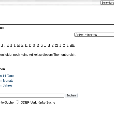
kel
H
I
J
K
L
M
N
O
P
Q
R
S
T
U
V
W
X
Y
Z
Alle
ren leider noch keine Artikel zu diesem Themenbereich.
hen
ten 14 Tage
ten Monats
ten Jahres
fte-Suche
ODER-Verknüpfte-Suche