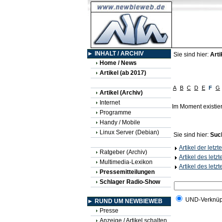
► INHALT / ARCHIV
Sie sind hier:
Arti
Home / News
Artikel (ab 2017)
A
B
C
D
E
F
G
Artikel (Archiv)
Internet
Im Moment existie
Programme
Handy / Mobile
Linux Server (Debian)
Sie sind hier:
Suc
Artikel der letz
Ratgeber (Archiv)
Artikel des letz
Multimedia-Lexikon
Artikel des letz
Pressemitteilungen
Schlager Radio-Show
UND-Verknüp
► RUND UM NEWBIEWEB
Presse
Anzeige / Artikel schalten