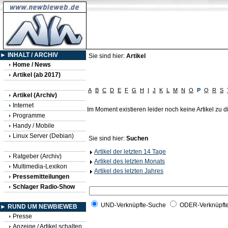
► INHALT / ARCHIV
Sie sind hier:
Artikel
Home / News
Artikel (ab 2017)
A
B
C
D
E
F
G
H
I
J
K
L
M
N
O
P
Q
R
S
Artikel (Archiv)
Internet
Im Moment existieren leider noch keine Artikel zu
Programme
Handy / Mobile
Linux Server (Debian)
Sie sind hier:
Suchen
Artikel der letzten 14 Tage
Ratgeber (Archiv)
Artikel des letzten Monats
Multimedia-Lexikon
Artikel des letzten Jahres
Pressemitteilungen
Schlager Radio-Show
UND-Verknüpfte-Suche
ODER-Verknüpft
► RUND UM NEWBIEWEB
Presse
Anzeige / Artikel schalten