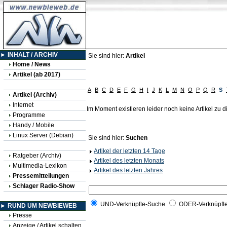
► INHALT / ARCHIV
Sie sind hier:
Artikel
Home / News
Artikel (ab 2017)
A
B
C
D
E
F
G
H
I
J
K
L
M
N
O
P
Q
R
S
Artikel (Archiv)
Internet
Im Moment existieren leider noch keine Artikel zu
Programme
Handy / Mobile
Linux Server (Debian)
Sie sind hier:
Suchen
Artikel der letzten 14 Tage
Ratgeber (Archiv)
Artikel des letzten Monats
Multimedia-Lexikon
Artikel des letzten Jahres
Pressemitteilungen
Schlager Radio-Show
UND-Verknüpfte-Suche
ODER-Verknüpft
► RUND UM NEWBIEWEB
Presse
Anzeige / Artikel schalten