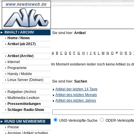
► INHALT / ARCHIV
Sie sind hier:
Artikel
Home / News
Artikel (ab 2017)
A
B
C
D
E
F
G
H
I
J
K
L
M
N
O
P
Q
R
S
Artikel (Archiv)
Internet
Im Moment existieren leider noch keine Artikel zu
Programme
Handy / Mobile
Linux Server (Debian)
Sie sind hier:
Suchen
Artikel der letzten 14 Tage
Ratgeber (Archiv)
Artikel des letzten Monats
Multimedia-Lexikon
Artikel des letzten Jahres
Pressemitteilungen
Schlager Radio-Show
UND-Verknüpfte-Suche
ODER-Verknüpft
► RUND UM NEWBIEWEB
Presse
Anzeige / Artikel schalten