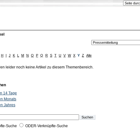
kel
H
I
J
K
L
M
N
O
P
Q
R
S
T
U
V
W
X
Y
Z
Alle
ren leider noch keine Artikel zu diesem Themenbereich.
hen
ten 14 Tage
ten Monats
ten Jahres
fte-Suche
ODER-Verknüpfte-Suche