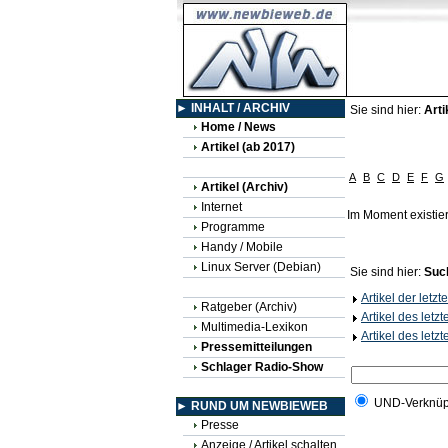
► INHALT / ARCHIV
Sie sind hier:
Arti
Home / News
Artikel (ab 2017)
A
B
C
D
E
F
G
Artikel (Archiv)
Internet
Im Moment existie
Programme
Handy / Mobile
Linux Server (Debian)
Sie sind hier:
Suc
Artikel der letz
Ratgeber (Archiv)
Artikel des letz
Multimedia-Lexikon
Artikel des letz
Pressemitteilungen
Schlager Radio-Show
UND-Verknüp
► RUND UM NEWBIEWEB
Presse
Anzeige / Artikel schalten