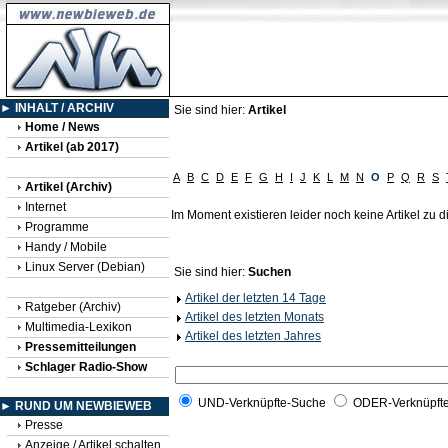
► INHALT / ARCHIV
Sie sind hier:
Artikel
Home / News
Artikel (ab 2017)
A
B
C
D
E
F
G
H
I
J
K
L
M
N
O
P
Q
R
S
Artikel (Archiv)
Internet
Im Moment existieren leider noch keine Artikel zu
Programme
Handy / Mobile
Linux Server (Debian)
Sie sind hier:
Suchen
Artikel der letzten 14 Tage
Ratgeber (Archiv)
Artikel des letzten Monats
Multimedia-Lexikon
Artikel des letzten Jahres
Pressemitteilungen
Schlager Radio-Show
UND-Verknüpfte-Suche
ODER-Verknüpft
► RUND UM NEWBIEWEB
Presse
Anzeige / Artikel schalten