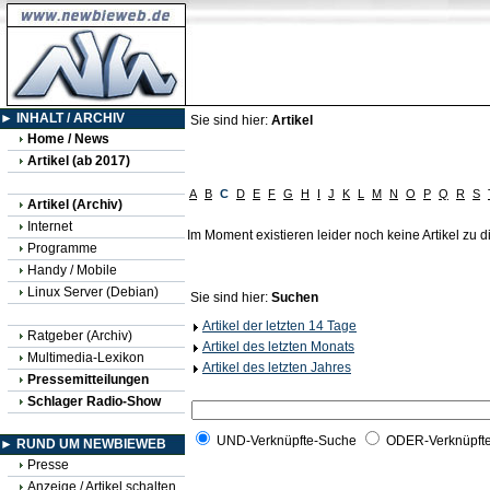
► INHALT / ARCHIV
Sie sind hier:
Artikel
Home / News
Artikel (ab 2017)
A
B
C
D
E
F
G
H
I
J
K
L
M
N
O
P
Q
R
S
Artikel (Archiv)
Internet
Im Moment existieren leider noch keine Artikel zu
Programme
Handy / Mobile
Linux Server (Debian)
Sie sind hier:
Suchen
Artikel der letzten 14 Tage
Ratgeber (Archiv)
Artikel des letzten Monats
Multimedia-Lexikon
Artikel des letzten Jahres
Pressemitteilungen
Schlager Radio-Show
UND-Verknüpfte-Suche
ODER-Verknüpft
► RUND UM NEWBIEWEB
Presse
Anzeige / Artikel schalten