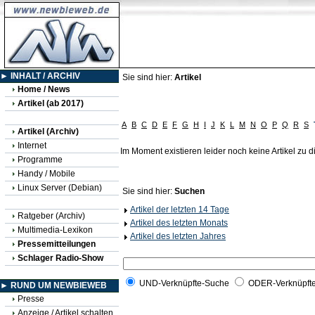
► INHALT / ARCHIV
Sie sind hier:
Artikel
Home / News
Artikel (ab 2017)
A
B
C
D
E
F
G
H
I
J
K
L
M
N
O
P
Q
R
S
Artikel (Archiv)
Internet
Im Moment existieren leider noch keine Artikel zu
Programme
Handy / Mobile
Linux Server (Debian)
Sie sind hier:
Suchen
Artikel der letzten 14 Tage
Ratgeber (Archiv)
Artikel des letzten Monats
Multimedia-Lexikon
Artikel des letzten Jahres
Pressemitteilungen
Schlager Radio-Show
UND-Verknüpfte-Suche
ODER-Verknüpft
► RUND UM NEWBIEWEB
Presse
Anzeige / Artikel schalten